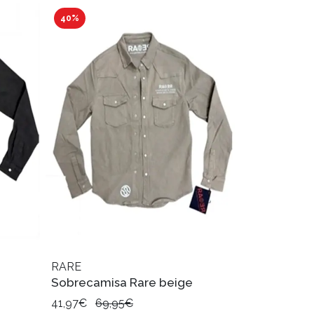
40%
RARE
Sobrecamisa Rare beige
41,97€
69,95€