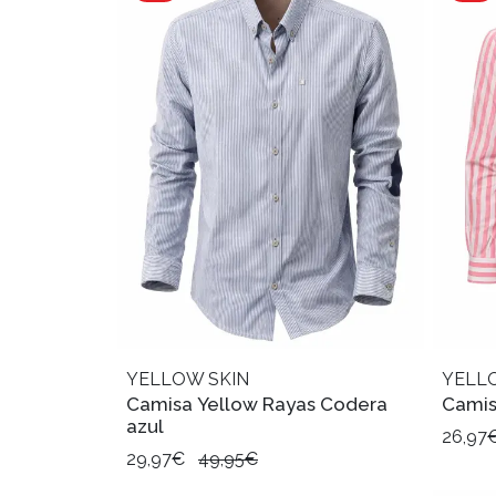
YELLOW SKIN
YELL
Camisa Yellow Rayas Codera
Camis
azul
26,97
29,97€
49,95€