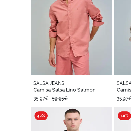
SALSA JEANS
SALSA
Camisa Salsa Lino Salmon
Camis
35,97€
59,95€
35,97
40%
40%