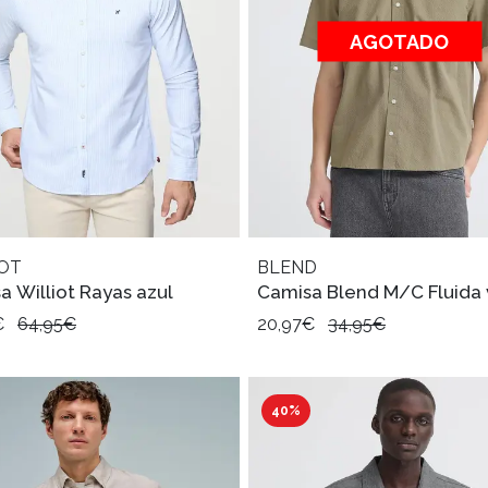
AGOTADO
IOT
BLEND
a Williot Rayas azul
Camisa Blend M/C Fluida
€
64,95€
20,97€
34,95€
40%