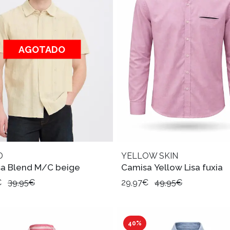
AGOTADO
D
YELLOW SKIN
a Blend M/C beige
Camisa Yellow Lisa fuxia
€
39,95€
29,97€
49,95€
40%