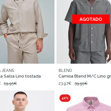
AGOTADO
 JEANS
BLEND
a Salsa Lino tostada
Camisa Blend M/C Lino gr
€
59,95€
23,97€
39,95€
40%