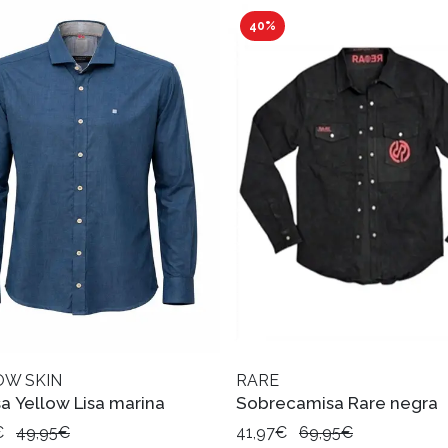
40%
OW SKIN
RARE
a Yellow Lisa marina
Sobrecamisa Rare negra
€
49,95€
41,97€
69,95€