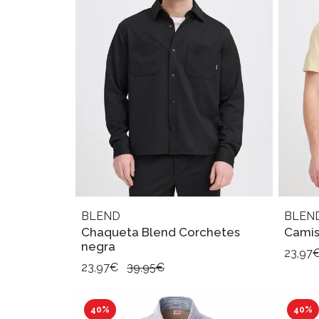
BLEND
BLEN
Chaqueta Blend Corchetes
Camis
negra
23,97
23,97€
39,95€
40%
40%