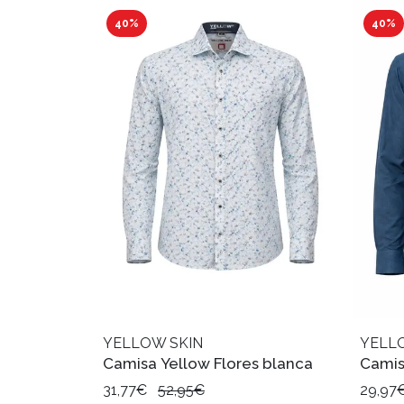
40%
40%
YELLOW SKIN
YELL
Camisa Yellow Flores blanca
Camis
31,77€
52,95€
29,97