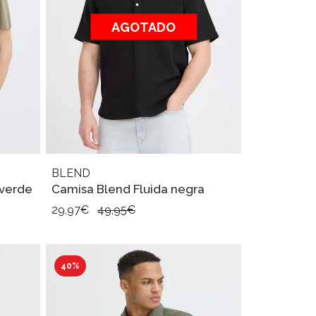
AGOTADO
BLEND
 verde
Camisa Blend Fluida negra
29,97€
49,95€
40%