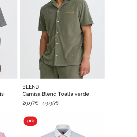
BLEND
is
Camisa Blend Toalla verde
29,97€
49,95€
40%