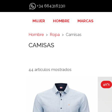
+34 664316330
MUJER
HOMBRE
MARCAS
Hombre
Ropa
Camisas
CAMISAS
44 artículos mostrados
40%