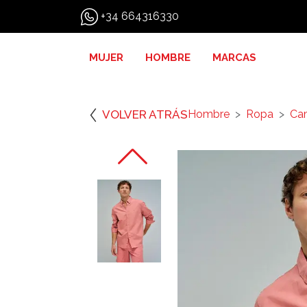
+34 664316330
MUJER
HOMBRE
MARCAS
VOLVER ATRÁS
Hombre
Ropa
Ca