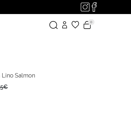
0
a Lino Salmon
95€