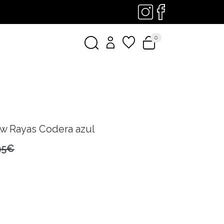
0
ow Rayas Codera azul
95€