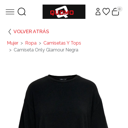
0
VOLVER ATRÁS
Mujer
Ropa
Camisetas Y Tops
Camiseta Only Glamour Negra