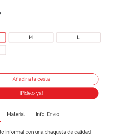
a
M
L
¡Pídelo ya!
Material
Info. Envío
ilo informal con una chaqueta de calidad