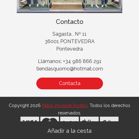
Contacto
Sagasta , Nº 11
36001 PONTEVEDRA
Pontevedra
Llámanos: +34 986 866 291
tiendasquomo@hotmail.com
Contacta
Copyright 2026
Pablo Pousada Rodiño
. Todos los derechos
reservados.
Desarrollado por
MEIGASOFT
. Tecnología