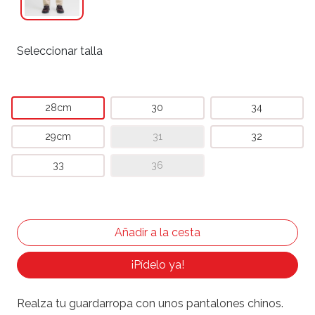
Seleccionar talla
28cm
30
34
29cm
31
32
33
36
¡Pídelo ya!
Realza tu guardarropa con unos pantalones chinos.