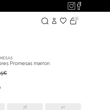
0
MESAS
ores Promesas marron
95€
a
38
40