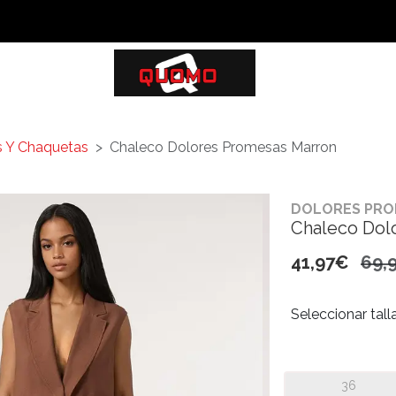
is Y Chaquetas
Chaleco Dolores Promesas Marron
DOLORES PRO
Chaleco Dol
41,97€
69,
Seleccionar tall
36