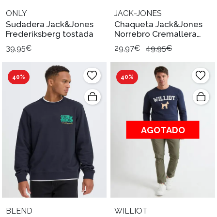
ONLY
JACK-JONES
Sudadera Jack&Jones
Chaqueta Jack&Jones
Frederiksberg tostada
Norrebro Cremallera
negra
39,95€
29,97€
49,95€
40%
40%
AGOTADO
BLEND
WILLIOT