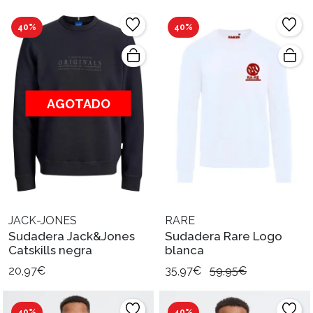
40%
40%
AGOTADO
JACK-JONES
RARE
Sudadera Jack&Jones
Sudadera Rare Logo
Catskills negra
blanca
20,97€
35,97€
59,95€
40%
40%