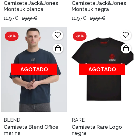
Camiseta Jack&Jones
Camiseta Jack&Jones
Montauk blanca
Montauk negra
11,97€
19,95€
11,97€
19,95€
40%
40%
AGOTADO
AGOTADO
BLEND
RARE
Camiseta Blend Office
Camiseta Rare Logo
marina
negra