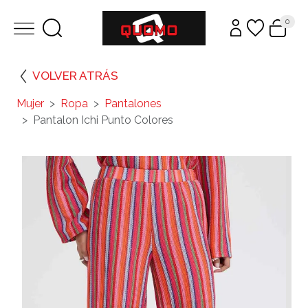
0
VOLVER ATRÁS
Mujer
Ropa
Pantalones
Pantalon Ichi Punto Colores