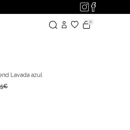
0
end Lavada azul
95€