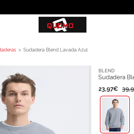
daderas
Sudadera Blend Lavada Azul
BLEND
Sudadera Bl
23,97€
39,