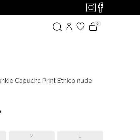
0
nkie Capucha Print Etnico nude
a
M
L