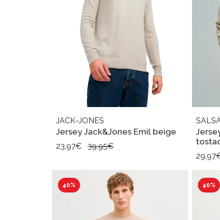
JACK-JONES
SALSA
Jersey Jack&Jones Emil beige
Jerse
tosta
23,97€
39,95€
29,97
40%
40%