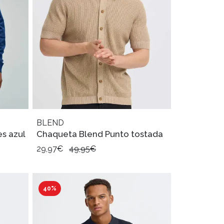
BLEND
es azul
Chaqueta Blend Punto tostada
29,97€
49,95€
40%