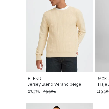
BLEND
JACK-
Jersey Blend Verano beige
Traje
23,97€
39,95€
119,9