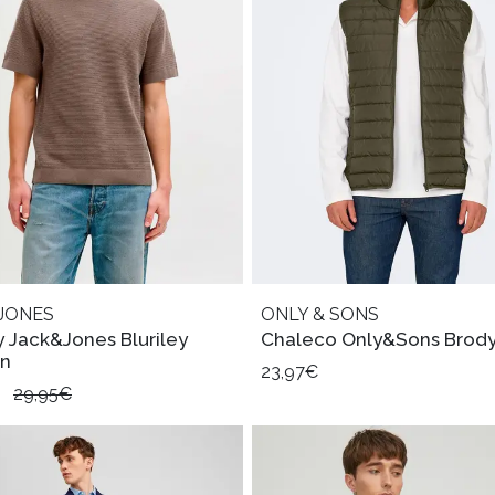
JONES
ONLY & SONS
y Jack&Jones Bluriley
Chaleco Only&Sons Brody
on
23,97€
€
29,95€