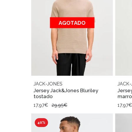
AGOTADO
JACK-JONES
JACK-
Jersey Jack&Jones Bluriley
Jerse
tostado
marr
17,97€
29,95€
17,97
40%