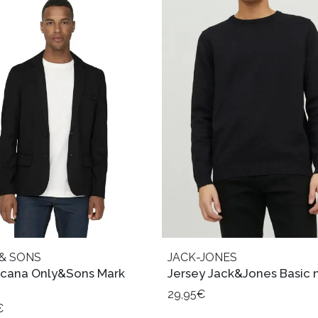
& SONS
JACK-JONES
cana Only&Sons Mark
Jersey Jack&Jones Basic 
29,95€
€