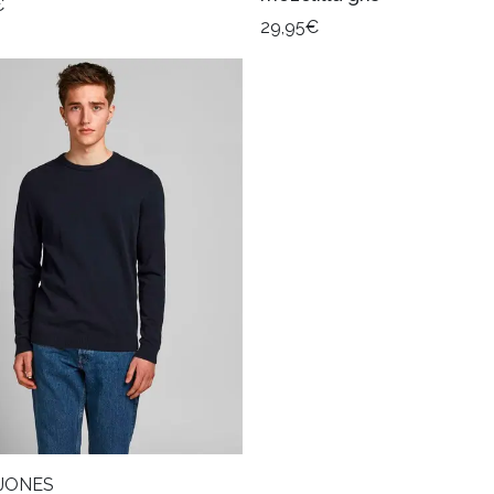
€
29,95€
JONES