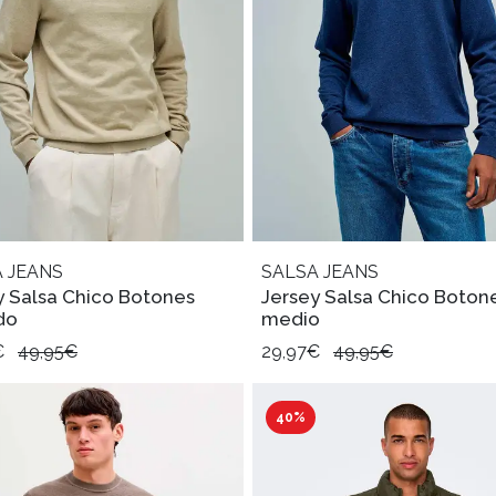
 JEANS
SALSA JEANS
y Salsa Chico Botones
Jersey Salsa Chico Boton
do
medio
€
49,95€
29,97€
49,95€
40%