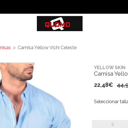
misas
Camisa Yellow Vichi Celeste
YELLOW SKIN
Camisa Yello
22,48€
44,
Seleccionar tall
S