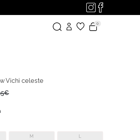
0
w Vichi celeste
95€
a
M
L