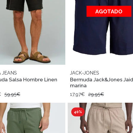
AGOTADO
 JEANS
JACK-JONES
da Salsa Hombre Linen
Bermuda Jack&Jones Jai
marina
€
59,95€
17,97€
29,95€
40%