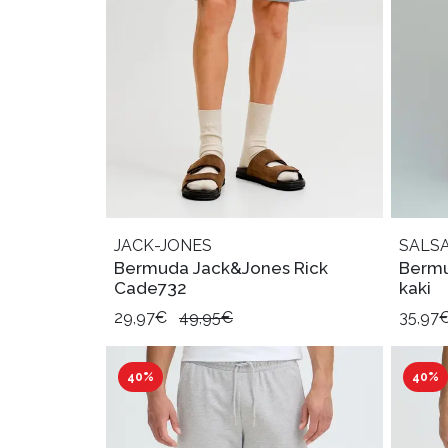
JACK-JONES
SALSA
Bermuda Jack&Jones Rick
Bermu
Cade732
kaki
29,97€
49,95€
35,97
40%
40%