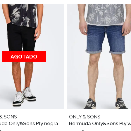
AGOTADO
& SONS
ONLY & SONS
da Only&Sons Ply negra
Bermuda Only&Sons Ply v