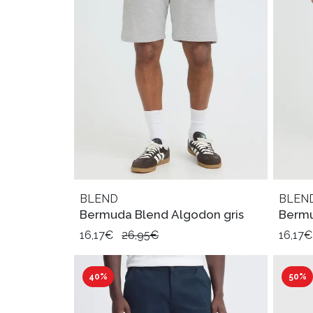
BLEND
BLEN
Bermuda Blend Algodon gris
Bermu
16,17€
26,95€
16,17
40%
50%