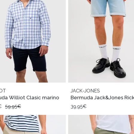
IOT
JACK-JONES
da Williot Clasic marino
Bermuda Jack&Jones Ric
€
59,95€
39,95€