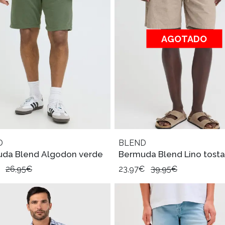
AGOTADO
D
BLEND
da Blend Algodon verde
Bermuda Blend Lino tost
€
26,95€
23,97€
39,95€