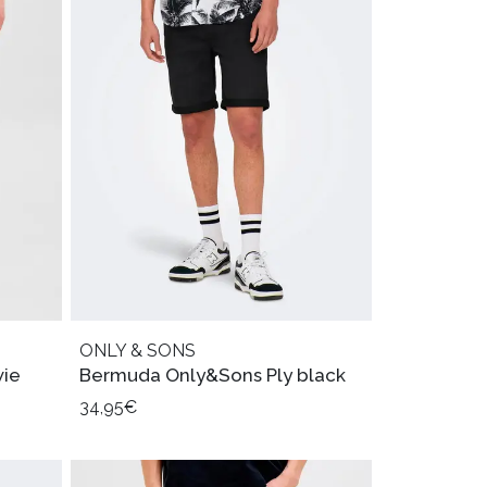
ONLY & SONS
ie
Bermuda Only&Sons Ply black
34,95€