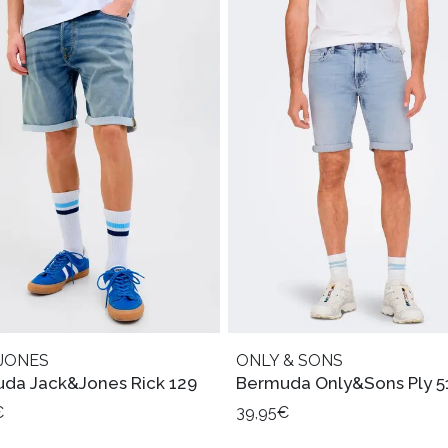
JONES
ONLY & SONS
da Jack&Jones Rick 129
Bermuda Only&Sons Ply 5
€
39,95€