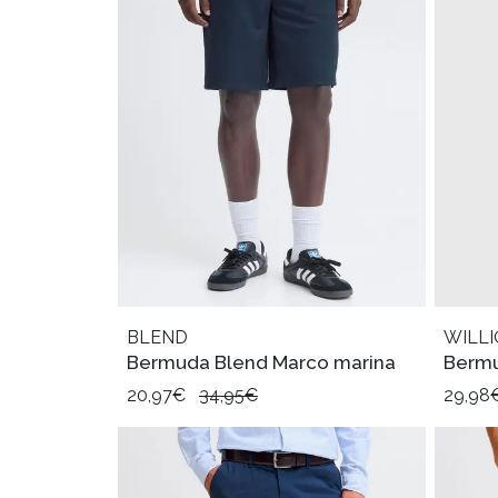
BLEND
WILL
Bermuda Blend Marco marina
Bermu
20,97€
34,95€
29,98