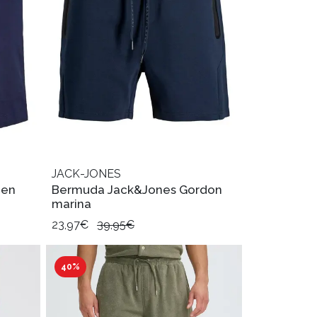
JACK-JONES
den
Bermuda Jack&Jones Gordon
marina
23,97€
39,95€
40%