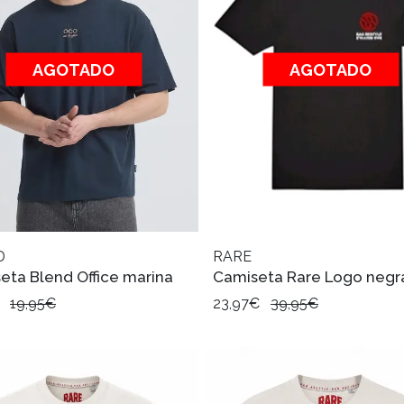
AGOTADO
AGOTADO
D
RARE
eta Blend Office marina
Camiseta Rare Logo negr
€
19,95€
23,97€
39,95€