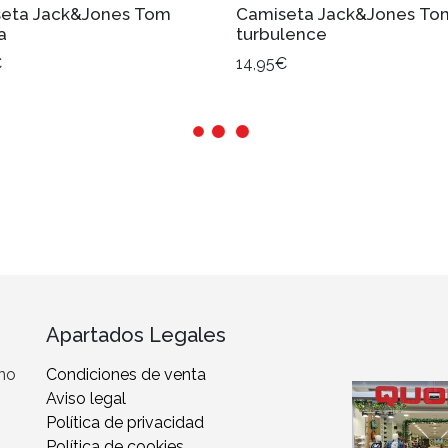
eta Jack&Jones Tom
Camiseta Jack&Jones To
a
turbulence
€
14,95€
Apartados Legales
 no
Condiciones de venta
Aviso legal
Política de privacidad
Política de cookies