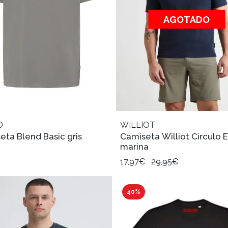
AGOTADO
D
WILLIOT
eta Blend Basic gris
Camiseta Williot Circulo 
marina
17,97€
29,95€
40%