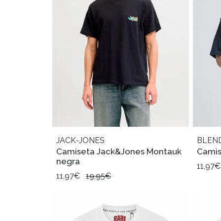
JACK-JONES
BLEN
Camiseta Jack&Jones Montauk
Camis
negra
11,97
11,97€
19,95€