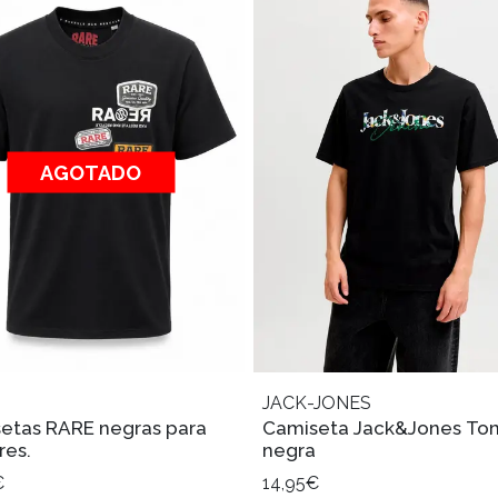
AGOTADO
JACK-JONES
etas RARE negras para
Camiseta Jack&Jones To
es.
negra
€
14,95€