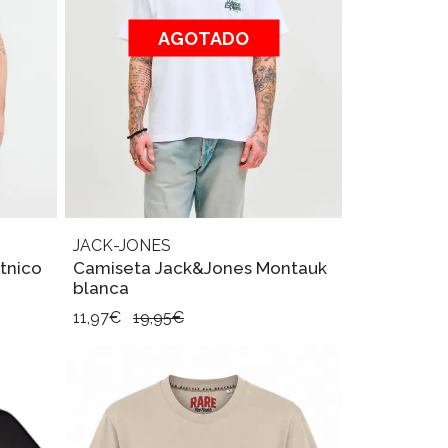
AGOTADO
JACK-JONES
Etnico
Camiseta Jack&Jones Montauk
blanca
11,97€
19,95€